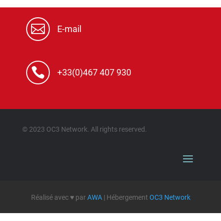

E-mail

+33(0)467 407 930
© 2023 OC3 Network. All rights reserved.
Réalisé avec
♥
par
AWA
| Hébergement
OC3 Network